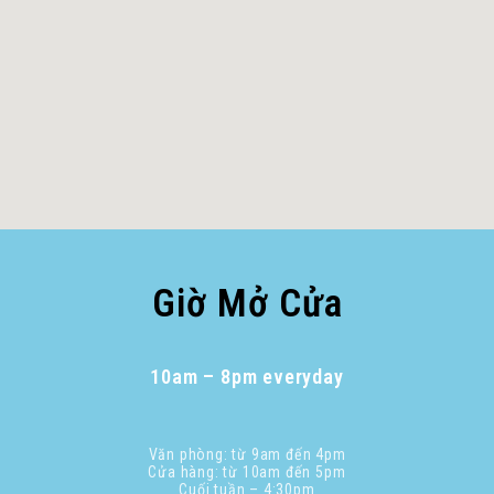
Giờ Mở Cửa
10am – 8pm everyday
Văn phòng: từ 9am đến 4pm
Cửa hàng: từ 10am đến 5pm
Cuối tuần – 4:30pm