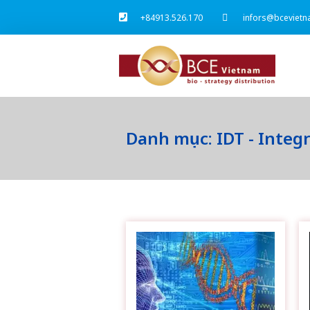
+84913.526.170
infors@bcevietn
Danh mục: IDT - Integ