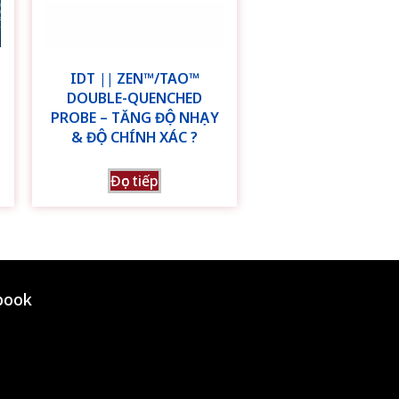
IDT || ZEN™/TAO™
DOUBLE-QUENCHED
PROBE – TĂNG ĐỘ NHẠY
& ĐỘ CHÍNH XÁC ?
Đọc tiếp
book