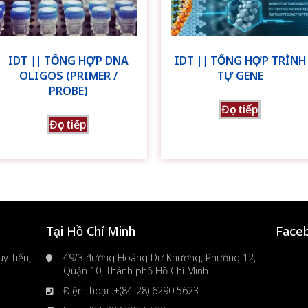
IDT || TỔNG HỢP DNA
IDT || TỔNG HỢP TRÌNH
OLIGOS (PRIMER /
TỰ GENE
PROBE)
Đọc tiếp
Đọc tiếp
Tại Hồ Chí Minh
Face
y Tiến,
49/3 đường Hoàng Dư Khương, Phường 12,
Quận 10, Thành phố Hồ Chí Minh
Điện thoại: +(84-28) 6290 5623