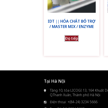
IDT || HÓA CHẤT BỔ TRỢ
/ MASTER MIX / ENZYME
Đọc tiếp
Tại Hà Nội
Tầng 10, tòa LICOGI 13, 164 Khuất Du
Q.Thanh Xuân, Thành phố Hà Nội
Điện thoại: +(84-24) 3234 5666