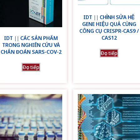
IDT || CHỈNH SỬA HỆ
GENE HIỆU QUẢ CÙNG
CÔNG CỤ CRISPR-CAS9 /
CAS12
IDT || CÁC SẢN PHẨM
TRONG NGHIÊN CỨU VÀ
CHẨN ĐOÁN SARS-COV-2
Đọc tiếp
Đọc tiếp