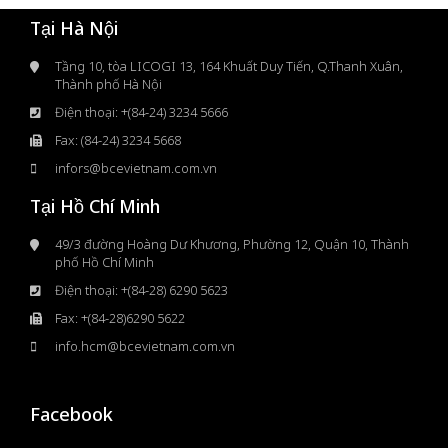
Tại Hà Nội
Tầng 10, tòa LICOGI 13, 164 Khuất Duy Tiến, Q.Thanh Xuân,
Thành phố Hà Nội
Điện thoại: +(84-24) 3234 5666
Fax: (84-24) 3234 5668
infors@bcevietnam.com.vn
Tại Hồ Chí Minh
49/3 đường Hoàng Dư Khương, Phường 12, Quận 10, Thành
phố Hồ Chí Minh
Điện thoại: +(84-28) 6290 5623
Fax: +(84-28)6290 5622
info.hcm@bcevietnam.com.vn
Facebook