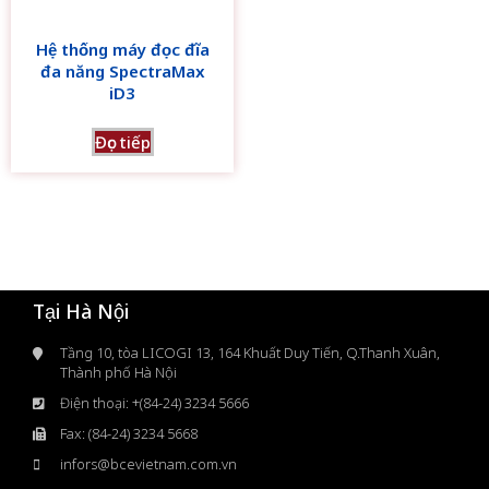
Hệ thống máy đọc đĩa
đa năng SpectraMax
iD3
Đọc tiếp
Tại Hà Nội
Tầng 10, tòa LICOGI 13, 164 Khuất Duy Tiến, Q.Thanh Xuân,
Thành phố Hà Nội
Điện thoại: +(84-24) 3234 5666
Fax: (84-24) 3234 5668
infors@bcevietnam.com.vn