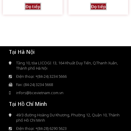
Đọc tiếp
Đọc tiếp
Tại Hà Nội
Tầng 10, tòa LICOGI 13, 164 Khuất Duy Tiến, Q.Thanh Xuân,
Thành phố Hà Nội
Điện thoại: +(84-24) 3234 5666
Fax: (84-24) 3234 5668
infors@bcevietnam.com.vn
Tại Hồ Chí Minh
49/3 đường Hoàng Dư Khương, Phường 12, Quận 10, Thành
phố Hồ Chí Minh
Điện thoại: +(84-28) 6290 5623