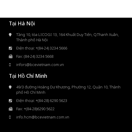
Tại Hà Nội
Tầng 10, tòa LICOGI 13, 164 Khuất Duy Tiến, Q.Thanh Xuân,
Thành phố Hà Nội
Điện thoại: +(84-24) 3234 5666
Fax: (84-24) 3234 5668
infors@bcevietnam.com.vn
Tại Hồ Chí Minh
49/3 đường Hoàng Dư Khương, Phường 12, Quận 10, Thành
phố Hồ Chí Minh
Điện thoại: +(84-28) 6290 5623
Fax: +(84-28)6290 5622
info.hcm@bcevietnam.com.vn