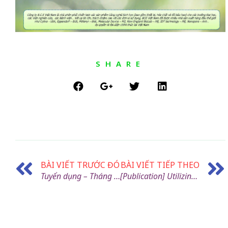
SHARE
BÀI VIẾT TRƯỚC ĐÓ
BÀI VIẾT TIẾP THEO
Tuyển dụng – Tháng 8/2024
[Publication] Utilizing Nanopore direct RNA sequencing of blood from patients with sepsis for discovery of co- and post-transcriptional disease biomarkers