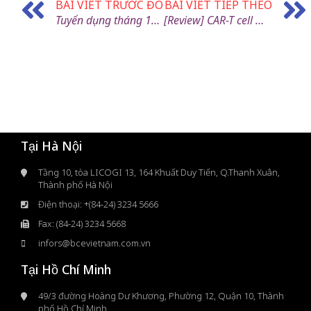
BÀI VIẾT TRƯỚC ĐÓ
BÀI VIẾT TIẾP THEO
Tuyển dụng tháng 12/2024
[Review] CAR-T cell manufacturing landscape—Lessons from the past decade and considerations for early clinical development
Tại Hà Nội
Tầng 10, tòa LICOGI 13, 164 Khuất Duy Tiến, Q.Thanh Xuân,
Thành phố Hà Nội
Điện thoại: +(84-24) 3234 5666
Fax: (84-24) 3234 5668
infors@bcevietnam.com.vn
Tại Hồ Chí Minh
49/3 đường Hoàng Dư Khương, Phường 12, Quận 10, Thành
phố Hồ Chí Minh