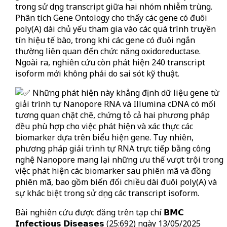
trong sử dụng transcript giữa hai nhóm nhiễm trùng.
Phân tích Gene Ontology cho thấy các gene có đuôi
poly(A) dài chủ yếu tham gia vào các quá trình truyền
tín hiệu tế bào, trong khi các gene có đuôi ngắn
thường liên quan đến chức năng oxidoreductase.
Ngoài ra, nghiên cứu còn phát hiện 240 transcript
isoform mới không phải do sai sót kỹ thuật.
Những phát hiện này khẳng định dữ liệu gene từ
giải trình tự Nanopore RNA và Illumina cDNA có mối
tương quan chặt chẽ, chứng tỏ cả hai phương pháp
đều phù hợp cho việc phát hiện và xác thực các
biomarker dựa trên biểu hiện gene. Tuy nhiên,
phương pháp giải trình tự RNA trực tiếp bằng công
nghệ Nanopore mang lại những ưu thế vượt trội trong
việc phát hiện các biomarker sau phiên mã và đồng
phiên mã, bao gồm biến đổi chiều dài đuôi poly(A) và
sự khác biệt trong sử dụng các transcript isoform.
Bài nghiên cứu được đăng trên tạp chí 𝗕𝗠𝗖
𝗜𝗻𝗳𝗲𝗰𝘁𝗶𝗼𝘂𝘀 𝗗𝗶𝘀𝗲𝗮𝘀𝗲𝘀 (25:692) ngày 13/05/2025