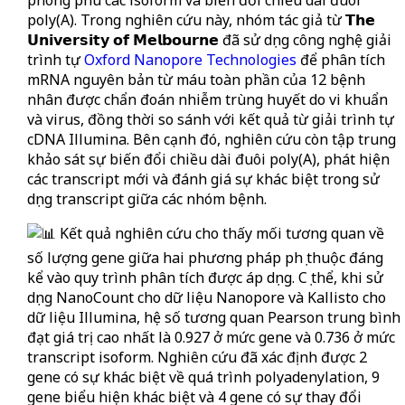
phong phú các isoform và biến đổi chiều dài đuôi
poly(A). Trong nghiên cứu này, nhóm tác giả từ 𝗧𝗵𝗲
𝗨𝗻𝗶𝘃𝗲𝗿𝘀𝗶𝘁𝘆 𝗼𝗳 𝗠𝗲𝗹𝗯𝗼𝘂𝗿𝗻𝗲 đã sử dụng công nghệ giải
trình tự
Oxford Nanopore Technologies
để phân tích
mRNA nguyên bản từ máu toàn phần của 12 bệnh
nhân được chẩn đoán nhiễm trùng huyết do vi khuẩn
và virus, đồng thời so sánh với kết quả từ giải trình tự
cDNA Illumina. Bên cạnh đó, nghiên cứu còn tập trung
khảo sát sự biến đổi chiều dài đuôi poly(A), phát hiện
các transcript mới và đánh giá sự khác biệt trong sử
dụng transcript giữa các nhóm bệnh.
Kết quả nghiên cứu cho thấy mối tương quan về
số lượng gene giữa hai phương pháp phụ thuộc đáng
kể vào quy trình phân tích được áp dụng. Cụ thể, khi sử
dụng NanoCount cho dữ liệu Nanopore và Kallisto cho
dữ liệu Illumina, hệ số tương quan Pearson trung bình
đạt giá trị cao nhất là 0.927 ở mức gene và 0.736 ở mức
transcript isoform. Nghiên cứu đã xác định được 2
gene có sự khác biệt về quá trình polyadenylation, 9
gene biểu hiện khác biệt và 4 gene có sự thay đổi