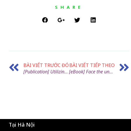
SHARE
BÀI VIẾT TRƯỚC ĐÓ
BÀI VIẾT TIẾP THEO
[Publication] Utilizing Nanopore direct RNA sequencing of blood from patients with sepsis for discovery of co- and post-transcriptional disease biomarkers
[eBook] Face the unknown: Efficiently select and optimize antibody candidates using surface plasmon resonance
Tại Hà Nội