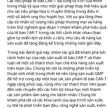
Các liệu pháp tế bào CAR-T đã củng cố vị trí của mình
trong thập kỷ qua như một giải pháp thay thế hiệu quả
cho các liệu pháp hóa trị truyền thống trong điều trị
một số bệnh ung thư huyết học. Với sự gia tăng theo
cấp số nhân số lượng liệu pháp thương mại và hàng
trăm thử nghiệm giai đoạn 1 nhằm khám phá hiệu quả
của tế bào CAR-T trong các bối cảnh khác nhau (bao
gồm tự miễn dịch và khối u rắn), nhu cầu về năng lực
sản xuất đã tăng đáng kể trong những năm gần đây.
Trong bài đánh giá này, nhóm tác giả đã khám phá bối
cảnh hiện tại của việc sản xuất tế bào CAR-T và thảo
luận về một số thách thức hạn chế khả năng sản xuất
trên toàn cầu. Chúng tôi mô tả những phát triển kỹ
thuật mới nhất trong thiết kế nền tảng sản xuất GMP
để hỗ trợ cung cấp một loạt các sản phẩm tế bào CAR-T
ngày càng phức tạp, cũng như các thách thức liên quan
đến việc chuyển đổi các tiến bộ khoa học mới thành
các sản phẩm lâm sàng cho bệnh nhân. Chúng tôi
khám phá tất cả các khía cạnh của quy trình sản xuất,
cụ thể là phát triển ban đầu, công nghệ sản xuất, kiểm