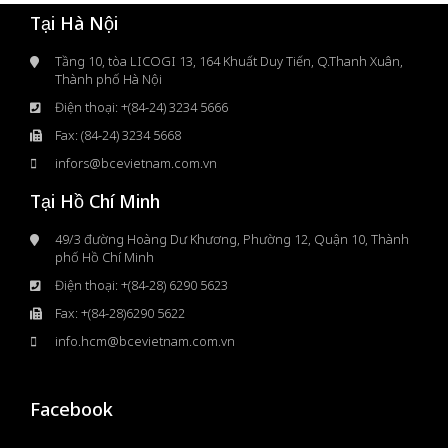
Tại Hà Nội
Tầng 10, tòa LICOGI 13, 164 Khuất Duy Tiến, Q.Thanh Xuân,
Thành phố Hà Nội
Điện thoại: +(84-24) 3234 5666
Fax: (84-24) 3234 5668
infors@bcevietnam.com.vn
Tại Hồ Chí Minh
49/3 đường Hoàng Dư Khương, Phường 12, Quận 10, Thành
phố Hồ Chí Minh
Điện thoại: +(84-28) 6290 5623
Fax: +(84-28)6290 5622
info.hcm@bcevietnam.com.vn
Facebook