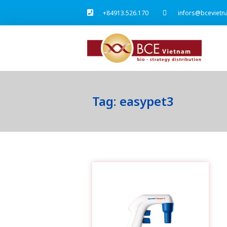
+84913.526.170
infors@bcevietn
Tag: easypet3