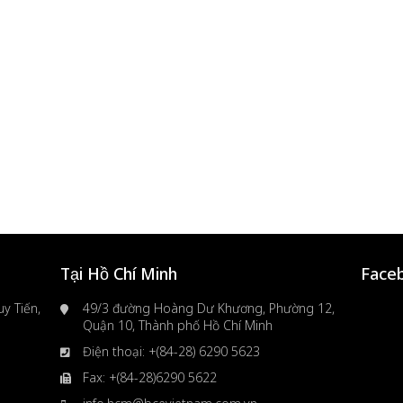
Tại Hồ Chí Minh
Face
y Tiến,
49/3 đường Hoàng Dư Khương, Phường 12,
Quận 10, Thành phố Hồ Chí Minh
Điện thoại: +(84-28) 6290 5623
Fax: +(84-28)6290 5622