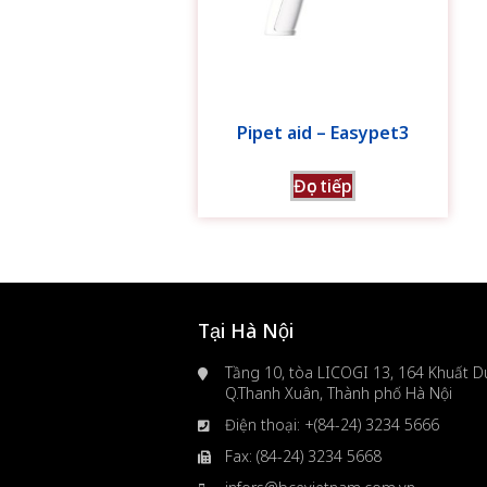
Pipet aid – Easypet3
Đọc tiếp
Tại Hà Nội
Tầng 10, tòa LICOGI 13, 164 Khuất Du
Q.Thanh Xuân, Thành phố Hà Nội
Điện thoại: +(84-24) 3234 5666
Fax: (84-24) 3234 5668