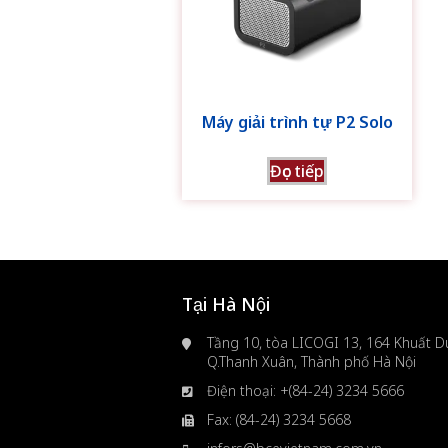
Máy giải trình tự P2 Solo
Đọc tiếp
Tại Hà Nội
Tầng 10, tòa LICOGI 13, 164 Khuất Du
Q.Thanh Xuân, Thành phố Hà Nội
Điện thoại: +(84-24) 3234 5666
Fax: (84-24) 3234 5668