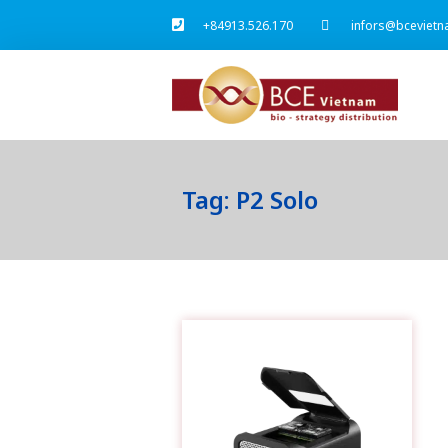
+84913.526.170
infors@bcevietn
Tag: P2 Solo