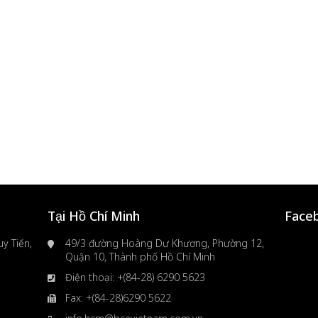
Tại Hồ Chí Minh
Face
y Tiến,
49/3 đường Hoàng Dư Khương, Phường 12,
Quận 10, Thành phố Hồ Chí Minh
Điện thoại: +(84-28) 6290 5623
Fax: +(84-28)6290 5622