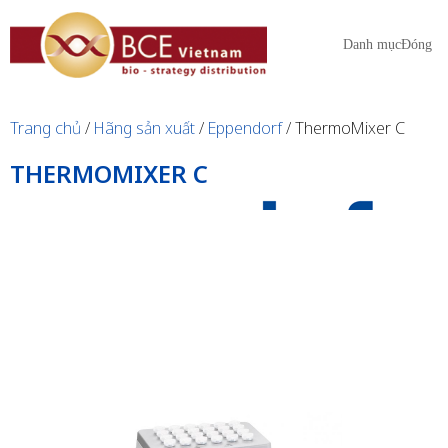
Danh mục
Đóng
Trang chủ
/
Hãng sản xuất
/
Eppendorf
/ ThermoMixer C
THERMOMIXER C