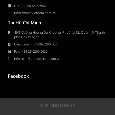
Fax: (84-24) 3234 5668
infors@bcevietnam.com.vn
Tại Hồ Chí Minh
49/3 đường Hoàng Dư Khương, Phường 12, Quận 10, Thành
phố Hồ Chí Minh
Điện thoại: +(84-28) 6290 5623
Fax: +(84-28)6290 5622
info.hcm@bcevietnam.com.vn
Facebook
© All rights reserved