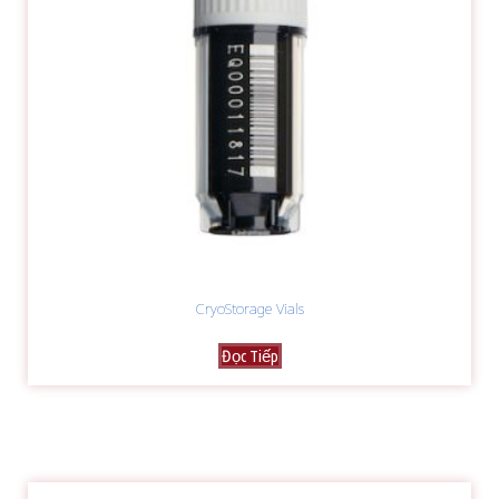
CryoStorage Vials
Đọc Tiếp