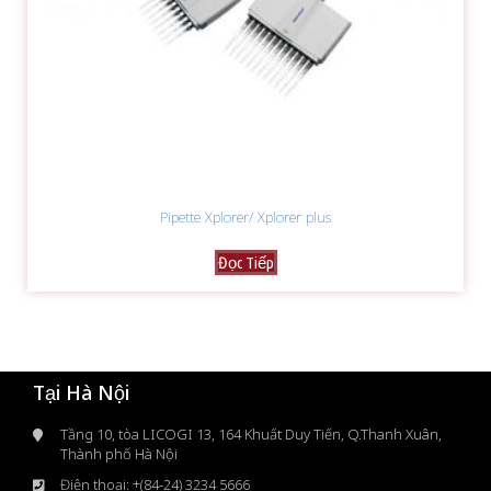
Pipette Xplorer/ Xplorer plus
Đọc Tiếp
Tại Hà Nội
Tầng 10, tòa LICOGI 13, 164 Khuất Duy Tiến, Q.Thanh Xuân,
Thành phố Hà Nội
Điện thoại: +(84-24) 3234 5666