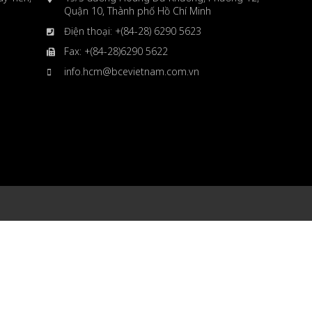
Quận 10, Thành phố Hồ Chí Minh
Điện thoại: +(84-28) 6290 5623
Fax: +(84-28)6290 5622
info.hcm@bcevietnam.com.vn