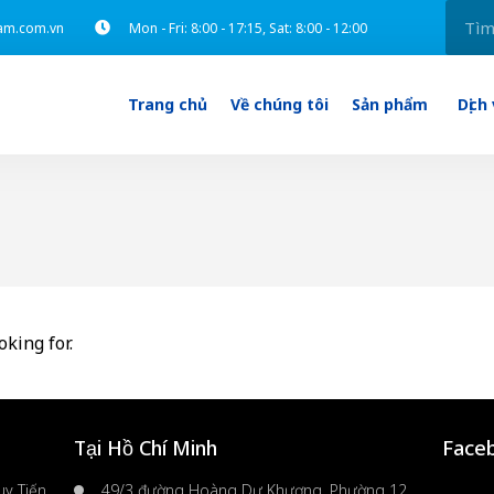
am.com.vn
Mon - Fri: 8:00 - 17:15, Sat: 8:00 - 12:00
Trang chủ
Về chúng tôi
Sản phẩm
Dịch
oking for.
Tại Hồ Chí Minh
Face
y Tiến,
49/3 đường Hoàng Dư Khương, Phường 12,