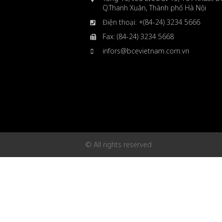
Q.Thanh Xuân, Thành phố Hà Nội
Điện thoại: +(84-24) 3234 5666
Fax: (84-24) 3234 5668
infors@bcevietnam.com.vn
© All rights reserved