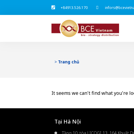
+84913.526.170
infors@bcevietn
>
Trang chủ
It seems we can't find what you're lo
Tại Hà Nội
Tầng 10, tòa LICOGI 13, 164 Khuất Du