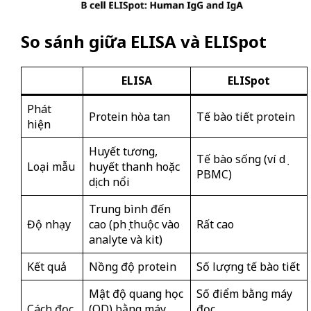
So sánh giữa ELISA và ELISpot
ELISA
ELISpot
Phát
Protein hòa tan
Tế bào tiết protein
hiện
Huyết tương,
Tế bào sống (ví dụ
Loại mẫu
huyết thanh hoặc
PBMC)
dịch nổi
Trung bình đến
Độ nhạy
cao (phụ thuộc vào
Rất cao
analyte và kit)
Kết quả
Nồng độ protein
Số lượng tế bào tiết
Mật độ quang học
Số điểm bằng máy
Cách đọc
(OD) bằng máy
đọc