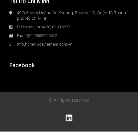
Tại Hồ Chí Minh
49/3 đường Hoàng Dư Khương, Phường 12, Quận 10, Thành
phố Hồ Chí Minh
Điện thoại: +(84-28) 6290 5623
Fax: +(84-28)6290 5622
info.hcm@bcevietnam.com.vn
Facebook
© All rights reserved