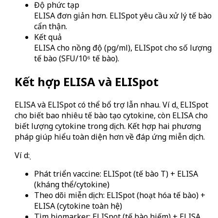
Độ phức tạp
ELISA đơn giản hơn. ELISpot yêu cầu xử lý tế bào
cẩn thận.
Kết quả
ELISA cho nồng độ (pg/ml), ELISpot cho số lượng
tế bào (SFU/10⁶ tế bào).
Kết hợp ELISA và ELISpot
ELISA và ELISpot có thể bổ trợ lẫn nhau. Ví dụ, ELISpot
cho biết bao nhiêu tế bào tạo cytokine, còn ELISA cho
biết lượng cytokine trong dịch. Kết hợp hai phương
pháp giúp hiểu toàn diện hơn về đáp ứng miễn dịch.
Ví dụ:
Phát triển vaccine: ELISpot (tế bào T) + ELISA
(kháng thể/cytokine)
Theo dõi miễn dịch: ELISpot (hoạt hóa tế bào) +
ELISA (cytokine toàn hệ)
Tìm biomarker: ELISpot (tế bào hiếm) + ELISA