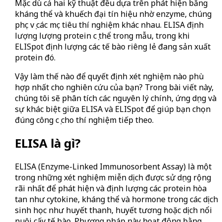
Mặc dù cả hai kỹ thuật đều dựa trên phát hiện bằng
kháng thể và khuếch đại tín hiệu nhờ enzyme, chúng
phục vụ các mục tiêu thí nghiệm khác nhau. ELISA định
lượng lượng protein cụ thể trong mẫu, trong khi
ELISpot định lượng các tế bào riêng lẻ đang sản xuất
protein đó.
Vậy làm thế nào để quyết định xét nghiệm nào phù
hợp nhất cho nghiên cứu của bạn? Trong bài viết này,
chúng tôi sẽ phân tích các nguyên lý chính, ứng dụng và
sự khác biệt giữa ELISA và ELISpot để giúp bạn chọn
đúng công cụ cho thí nghiệm tiếp theo.
ELISA là gì?
ELISA (Enzyme-Linked Immunosorbent Assay) là một
trong những xét nghiệm miễn dịch được sử dụng rộng
rãi nhất để phát hiện và định lượng các protein hòa
tan như cytokine, kháng thể và hormone trong các dịch
sinh học như huyết thanh, huyết tương hoặc dịch nổi
nuôi cấy tế bào. Phương pháp này hoạt động bằng