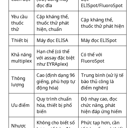
đọc đĩa
ELISpot/FluoroSpot
Yêu cầu
Cặp kháng thể,
Cặp kháng thể,
thuốc
thuốc thử phát
thuốc thử phát hiện
thử
hiện, chuẩn
Thiết bị
Máy đọc ELISA
Máy đọc ELISpot
Hạn chế (có thể
Khả năng
Có thể với
với assay đặc biệt
multiplex
FluoroSpot
như EYRAplex)
Cao (định dạng 96
Trung bình (xử lý tế
Thông
giếng, phù hợp tự
bào thủ công là
lượng
động hóa)
điểm nghẽn)
Quy trình chuẩn
Độ nhạy cao, đọc
Ưu điểm
hóa, thiết bị phổ
chức năng, phát
biến
hiện đáp ứng hiếm
Không cho biết số
Phức tạp hơn, cần
Nhược