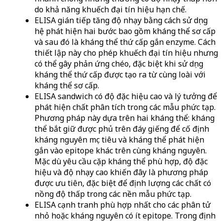
do khả năng khuếch đại tín hiệu hạn chế.
ELISA gián tiếp tăng độ nhạy bằng cách sử dụng
hệ phát hiện hai bước bao gồm kháng thể sơ cấp
và sau đó là kháng thể thứ cấp gắn enzyme. Cách
thiết lập này cho phép khuếch đại tín hiệu nhưng
có thể gây phản ứng chéo, đặc biệt khi sử dụng
kháng thể thứ cấp được tạo ra từ cùng loài với
kháng thể sơ cấp.
ELISA sandwich có độ đặc hiệu cao và lý tưởng để
phát hiện chất phân tích trong các mẫu phức tạp.
Phương pháp này dựa trên hai kháng thể: kháng
thể bắt giữ được phủ trên đáy giếng để cố định
kháng nguyên mục tiêu và kháng thể phát hiện
gắn vào epitope khác trên cùng kháng nguyên.
Mặc dù yêu cầu cặp kháng thể phù hợp, độ đặc
hiệu và độ nhạy cao khiến đây là phương pháp
được ưu tiên, đặc biệt để định lượng các chất có
nồng độ thấp trong các nền mẫu phức tạp.
ELISA cạnh tranh phù hợp nhất cho các phân tử
nhỏ hoặc kháng nguyên có ít epitope. Trong định