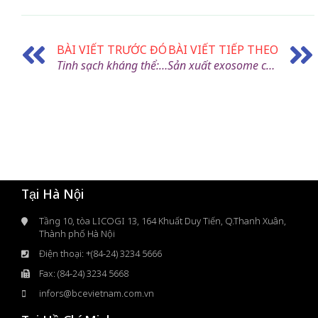
BÀI VIẾT TRƯỚC ĐÓ
BÀI VIẾT TIẾP THEO
Tinh sạch kháng thể: Phương pháp sắc ký và chiến lược lựa chọn resin
Sản xuất exosome có khả năng mở rộng và Hiệu suất cao bằng cách sử dụng bioreactor giá thể cố định có cấu trúc
Tại Hà Nội
Tầng 10, tòa LICOGI 13, 164 Khuất Duy Tiến, Q.Thanh Xuân,
Thành phố Hà Nội
Điện thoại: +(84-24) 3234 5666
Fax: (84-24) 3234 5668
infors@bcevietnam.com.vn