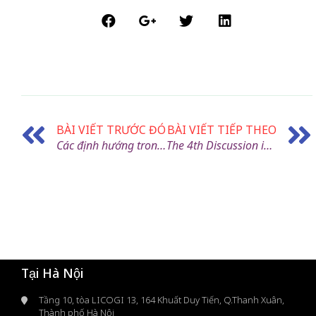
BÀI VIẾT TRƯỚC ĐÓ
BÀI VIẾT TIẾP THEO
Các định hướng trong nghiên cứu SARS-CoV-2 và phát triển vaccine/thuốc điều trị COVID-19
The 4th Discussion in Science Updates (DSU) in Lung Cancer
Tại Hà Nội
Tầng 10, tòa LICOGI 13, 164 Khuất Duy Tiến, Q.Thanh Xuân,
Thành phố Hà Nội