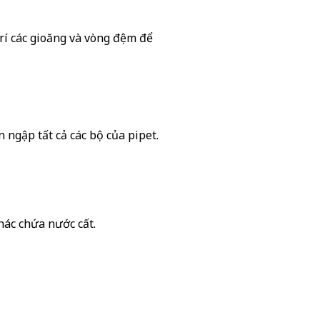
trí các gioăng và vòng đệm để
ngập tất cả các bộ của pipet.
ác chứa nước cất.