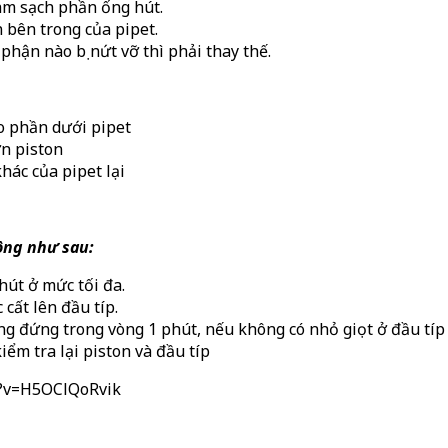
m sạch phần ống hút.
bên trong của pipet.
hận nào bị nứt vỡ thì phải thay thế.
o phần dưới pipet
n piston
hác của pipet lại
hông như sau:
hút ở mức tối đa.
 cất lên đầu típ.
g đứng trong vòng 1 phút, nếu không có nhỏ giọt ở đầu típ t
kiểm tra lại piston và đầu típ
h?v=H5OClQoRvik