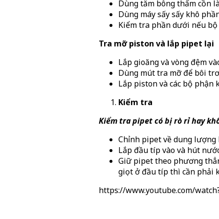
Dùng tăm bông thấm cồn là
Dùng máy sấy sấy khô phần 
Kiểm tra phần dưới nếu bộ p
Tra mỡ piston và lắp pipet lại
Lắp gioăng và vòng đệm và
Dùng mút tra mỡ để bôi trơ
Lắp piston và các bộ phận k
Kiểm tra
Kiểm tra pipet có bị rò rỉ hay k
Chỉnh pipet về dung lượng 
Lắp đầu típ vào và hút nước
Giữ pipet theo phương thẳn
giọt ở đầu típ thì cần phải 
https://www.youtube.com/watc