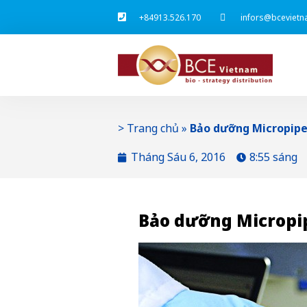
+84913.526.170
infors@bcevietn
>
Trang chủ
»
Bảo dưỡng Micropipe
Tháng Sáu 6, 2016
8:55 sáng
Bảo dưỡng Micropi