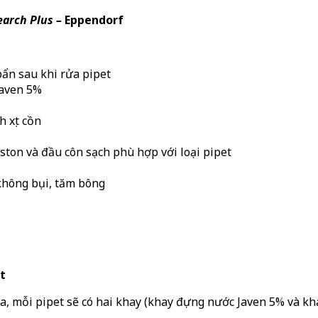
earch Plus –
Eppendorf
ẩn sau khi rửa pipet
Javen 5%
 xịt cồn
ston và đầu côn sạch phù hợp với loại pipet
 không bụi, tăm bông
t
 ra, mỗi pipet sẽ có hai khay (khay đựng nước Javen 5% và k