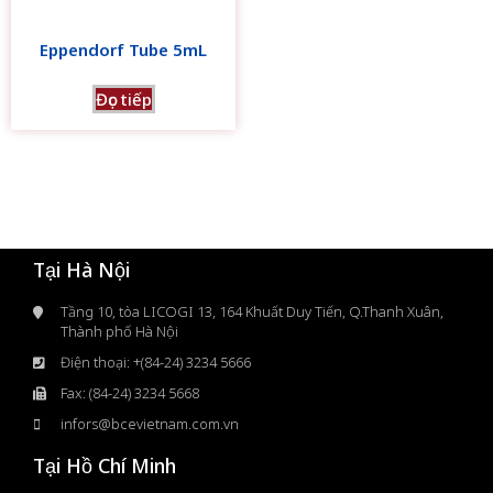
Eppendorf Tube 5mL
Đọc tiếp
Tại Hà Nội
Tầng 10, tòa LICOGI 13, 164 Khuất Duy Tiến, Q.Thanh Xuân,
Thành phố Hà Nội
Điện thoại: +(84-24) 3234 5666
Fax: (84-24) 3234 5668
infors@bcevietnam.com.vn
Tại Hồ Chí Minh