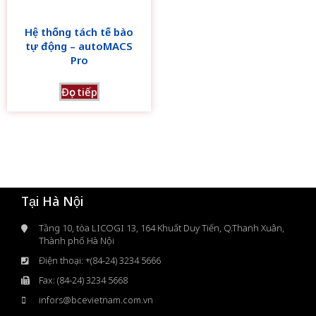
Hệ thống tách tế bào
tự động – autoMACS
Pro
Đọc tiếp
Tại Hà Nội
Tầng 10, tòa LICOGI 13, 164 Khuất Duy Tiến, Q.Thanh Xuân,
Thành phố Hà Nội
Điện thoại: +(84-24) 3234 5666
Fax: (84-24) 3234 5668
infors@bcevietnam.com.vn