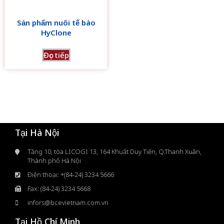
Sản phẩm nuôi tế bào
HyClone
Đọc tiếp
Tại Hà Nội
Tầng 10, tòa LICOGI 13, 164 Khuất Duy Tiến, Q.Thanh Xuân,
Thành phố Hà Nội
Điện thoại: +(84-24) 3234 5666
Fax: (84-24) 3234 5668
infors@bcevietnam.com.vn
Tại Hồ Chí Minh