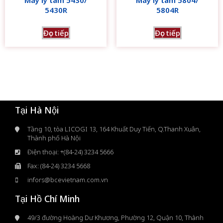
Máy ly tâm 5430/
Máy ly tâm 5804/
5430R
5804R
Đọc tiếp
Đọc tiếp
Tại Hà Nội
Tầng 10, tòa LICOGI 13, 164 Khuất Duy Tiến, Q.Thanh Xuân,
Thành phố Hà Nội
Điện thoại: +(84-24) 3234 5666
Fax: (84-24) 3234 5668
infors@bcevietnam.com.vn
Tại Hồ Chí Minh
49/3 đường Hoàng Dư Khương, Phường 12, Quận 10, Thành