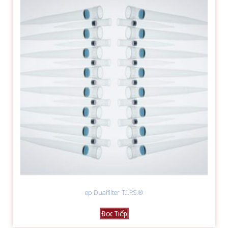
ep Dualfilter T.I.P.S.®
Đọc Tiếp