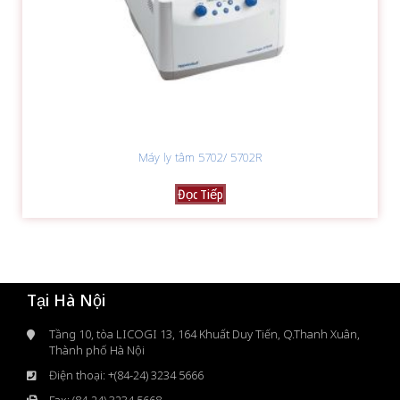
Máy ly tâm 5702/ 5702R
Đọc Tiếp
Tại Hà Nội
Tầng 10, tòa LICOGI 13, 164 Khuất Duy Tiến, Q.Thanh Xuân,
Thành phố Hà Nội
Điện thoại: +(84-24) 3234 5666
Fax: (84-24) 3234 5668