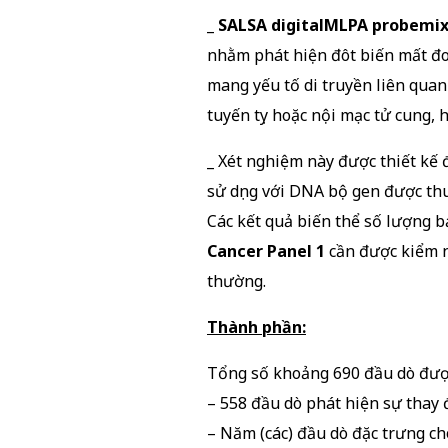
_
SALSA digitalMLPA probemix 
nhằm phát hiện đôt biến mất đo
mang yếu tố di truyền liên quan 
tuyến tụy hoặc nội mạc tử cung, h
_ Xét nghiệm này được thiết kế
sử dụng với DNA bộ gen được th
Các kết quả biến thể số lượng 
Cancer Panel 1
cần được kiểm n
thường.
Thành phần:
Tổng số khoảng 690 đầu dò đượ
– 558 đầu dò phát hiện sự thay 
– Năm (các) đầu dò đặc trưng cho