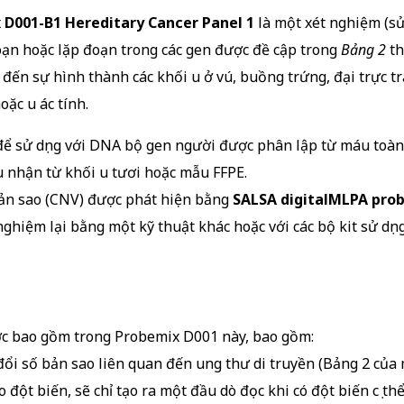
D001-B1 Hereditary Cancer Panel 1
là một xét nghiệm (sử
ạn hoặc lặp đoạn trong các gen được đề cập trong
Bảng 2
th
đến sự hình thành các khối u ở vú, buồng trứng, đại trực tràn
oặc u ác tính.
 để sử dụng với DNA bộ gen người được phân lập từ máu toà
u nhận từ khối u tươi hoặc mẫu FFPE.
bản sao (CNV) được phát hiện bằng
SALSA digitalMLPA pro
ghiệm lại bằng một kỹ thuật khác hoặc với các bộ kit sử d
c bao gồm trong Probemix D001 này, bao gồm:
đổi số bản sao liên quan đến ung thư di truyền (Bảng 2 của
 đột biến, sẽ chỉ tạo ra một đầu dò đọc khi có đột biến cụ th