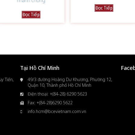
nhanh chóng
Đọc Tiếp
Đọc Tiếp
Tại Hồ Chí Minh
Face
y Tiến,
49/3 đường Hoàng Dư Khương, Phường 12,
Quận 10, Thành phố Hồ Chí Minh
Điện thoại: +(84-28) 6290 5623
Fax: +(84-28)6290 5622
info.hcm@bcevietnam.com.vn