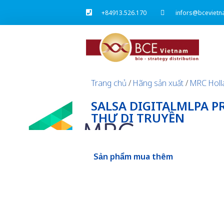
+84913.526.170
infors@bcevietn
Trang chủ
/
Hãng sản xuất
/
MRC Holl
SALSA DIGITALMLPA P
THƯ DI TRUYỀN
Sản phẩm mua thêm