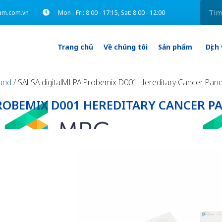
am.com.vn
Mon - Fri: 8:00 - 17:15, Sat: 8:00 - 12:00
Trang chủ
Về chúng tôi
Sản phẩm
Dịch
and
/ SALSA digitalMLPA Probemix D001 Hereditary Cancer Panel 
ROBEMIX D001 HEREDITARY CANCER PA