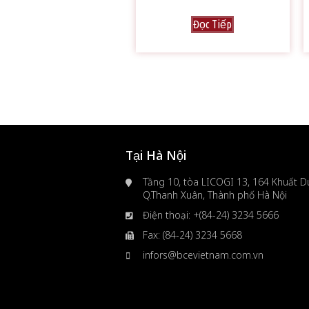
Đọc Tiếp
Tại Hà Nội
Tầng 10, tòa LICOGI 13, 164 Khuất Du
Q.Thanh Xuân, Thành phố Hà Nội
Điện thoại: +(84-24) 3234 5666
Fax: (84-24) 3234 5668
infors@bcevietnam.com.vn