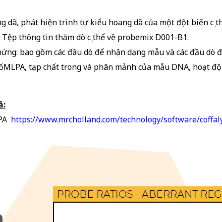
 dã, phát hiện trình tự kiểu hoang dã của một đột biến cụ t
 Tệp thông tin thăm dò cụ thể về probemix D001-B1.
ứng: bao gồm các đầu dò để nhận dạng mẫu và các đầu dò để 
sốMLPA, tạp chất trong và phân mảnh của mẫu DNA, hoạt độ
ả:
LPA
https://www.mrcholland.com/technology/software/coffal