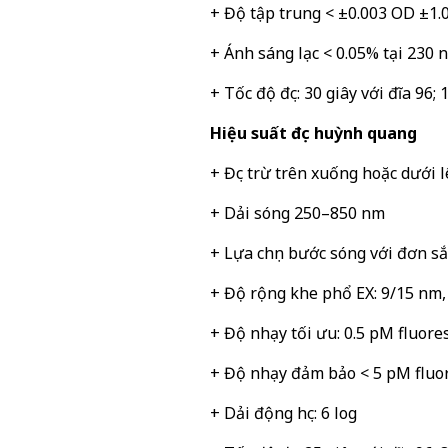
+ Độ tập trung < ±0.003 OD ±1.
+ Ánh sáng lạc < 0.05% tại 230 
+ Tốc độ đọc: 30 giây với đĩa 96; 
Hiệu suất đọc huỳnh quang
+ Đọc trừ trên xuống hoặc dưới l
+ Dải sóng 250–850 nm
+ Lựa chọn bước sóng với đơn sắ
+ Độ rộng khe phổ EX: 9/15 nm
+ Độ nhạy tối ưu: 0.5 pM fluore
+ Độ nhạy đảm bảo < 5 pM fluor
+ Dải động học: 6 log