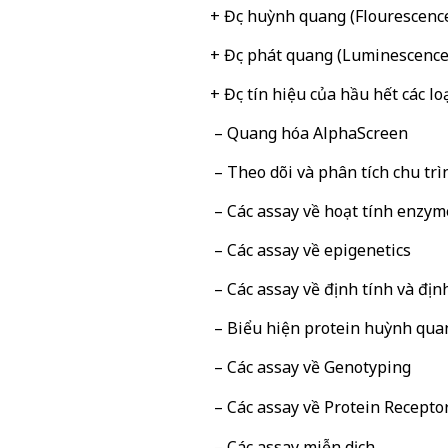
+ Đọc huỳnh quang (Flourescenc
+ Đọc phát quang (Luminescence
+ Đọc tín hiệu của hầu hết các l
– Quang hóa AlphaScreen
– Theo dõi và phân tích chu trì
– Các assay về hoạt tính enzy
– Các assay về epigenetics
– Các assay về định tính và đị
– Biểu hiện protein huỳnh qu
– Các assay về Genotyping
– Các assay về Protein Recept
– Các assay miễn dịch