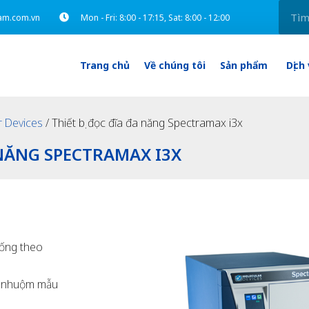
am.com.vn
Mon - Fri: 8:00 - 17:15, Sat: 8:00 - 12:00
Trang chủ
Về chúng tôi
Sản phẩm
Dịch
r Devices
/ Thiết bị đọc đĩa đa năng Spectramax i3x
 NĂNG SPECTRAMAX I3X
sống theo
g nhuộm mẫu