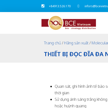
+84913.526.170
infors@bcevietn
Trang chủ
/
Hãng sản xuất
/
Molecula
THIẾT BỊ ĐỌC ĐĨA ĐA
Quan sát, ghi hình ảnh tế bào 
thời gian
Sử dụng ánh sáng trắng khôn
hoặc huỳnh quang