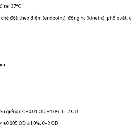
C tại 37°C
 chế độ): theo điểm (endpoint), động học (kinetic), phổ quét, 
 nm
ều giếng): < ±0.01 OD ±1.0%, 0–2 OD
 < ±0.005 OD ±1.0%, 0–2 OD