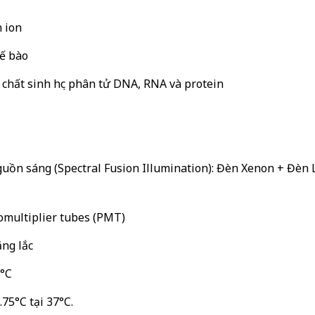
 ion
tế bào
 chất sinh học phân tử DNA, RNA và protein
uồn sáng (Spectral Fusion Illumination): Đèn Xenon + Đèn 
tomultiplier tubes (PMT)
ăng lắc
5°C
75°C tại 37°C.