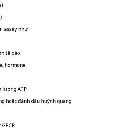
e)
)
oại assay như
nh tế bào
me, hormone
nh lượng ATP
ang hoặc đánh dấu huỳnh quang
or GPCR