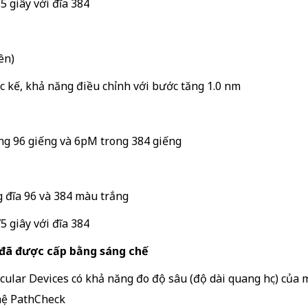
85 giây với đĩa 384
ên)
c kế, khả năng điều chỉnh với bước tăng 1.0 nm
ng 96 giếng và 6pM trong 384 giếng
g đĩa 96 và 384 màu trắng
75 giây với đĩa 384
đã được cấp bằng sáng chế
ecular Devices có khả năng đo độ sâu (độ dài quang học) của
hệ PathCheck