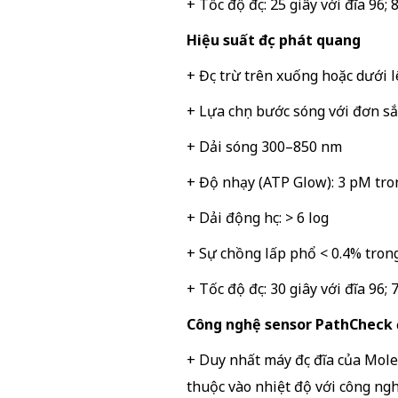
+ Tốc độ đọc: 25 giây với đĩa 96; 
Hiệu suất đọc phát quang
+ Đọc trừ trên xuống hoặc dưới l
+ Lựa chọn bước sóng với đơn sắ
+ Dải sóng 300–850 nm
+ Độ nhạy (ATP Glow): 3 pM tro
+ Dải động học: > 6 log
+ Sự chồng lấp phổ < 0.4% tron
+ Tốc độ đọc: 30 giây với đĩa 96; 
Công nghệ sensor PathCheck 
+ Duy nhất máy đọc đĩa của Mol
thuộc vào nhiệt độ với công ng