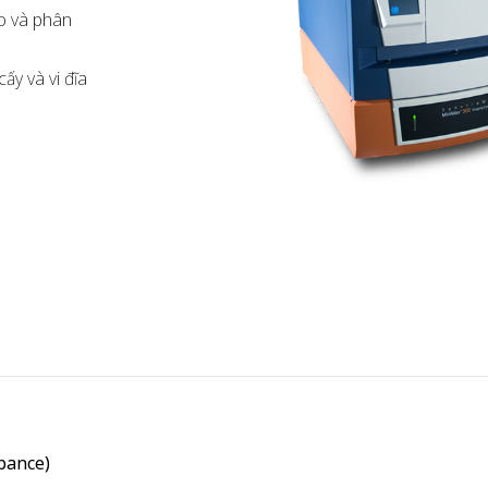
o và phân
ấy và vi đĩa
bance)