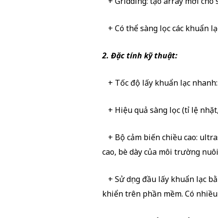
+ Gridding: tạo array mới cho s
+ Có thể sàng lọc các khuẩn lạ
2. Đặc tính kỹ thuật:
+ Tốc độ lấy khuẩn lạc nhanh: 
+ Hiệu quả sàng lọc (tỉ lệ nhặt
+ Bộ cảm biến chiều cao: ultras
cao, bè dày của môi trường nuôi
+ Sử dụng đầu lấy khuẩn lạc bằn
khiển trên phần mềm. Có nhiều l