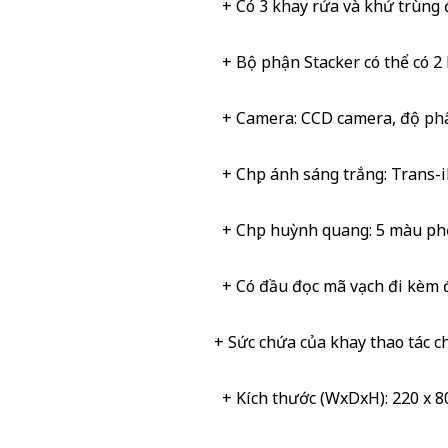
+ Có 3 khay rửa và khử trùng 
+ Bộ phận Stacker có thể có 2 h
+ Camera: CCD camera, độ phân
+ Chụp ánh sáng trắng: Trans-i
+ Chụp huỳnh quang: 5 màu phổ
+ Có đầu đọc mã vạch đi kèm để
+ Sức chứa của khay thao tác chí
+ Kích thước (WxDxH): 220 x 80