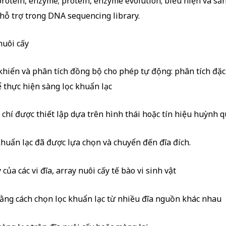
protein, enzyme; protein, enzyme evolution; biểu hiện và sả
hỗ trợ trong DNA sequencing library.
nuôi cấy
iển và phân tích đồng bộ cho phép tự động: phân tích đặc đ
để thực hiện sàng lọc khuẩn lạc
chí được thiết lập dựa trên hình thái hoặc tín hiệu huỳnh 
huẩn lạc đã được lựa chọn và chuyển đến đĩa đích.
của các vi đĩa, array nuôi cấy tế bào vi sinh vật
ằng cách chọn lọc khuẩn lạc từ nhiều đĩa nguồn khác nhau