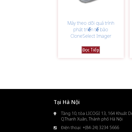
Máy theo dõi quá trình
phát triển tế bào
CloneSelect Imager
Đọc Tiếp
Tại Hà Nội
Tầng 10, tòa LICOGI 13, 164 Khuất Du
Q.Thanh Xuân, Thành phố Hà Nội
Điện thoại: +(84-24) 3234 5666