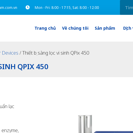
am.com.vn
Mon - Fri: 8:00 - 17:15, Sat: 8:00 - 12:00
Trang chủ
Về chúng tôi
Sản phẩm
Dịch
r Devices
/ Thiết bị sàng lọc vi sinh QPix 450
SINH QPIX 450
uẩn lạc
, enzyme,