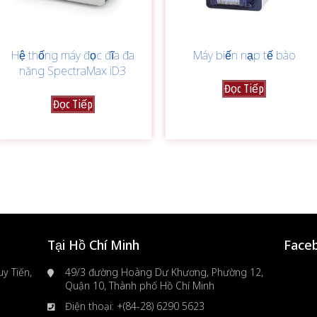
Hệ thống máy đọc đĩa đa
Máy biến nạp tế bào
năng SpectraMax iD3
Đọc Tiếp
Đọc Tiếp
Tại Hồ Chí Minh
Face
y Tiến,
49/3 đường Hoàng Dư Khương, Phường 12,
Quận 10, Thành phố Hồ Chí Minh
Điện thoại: +(84-28) 6290 5623