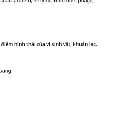
n xuất protein, enzyme; Biểu hiện phage;
iểm hình thái của vi sinh vật, khuẩn lạc,
quang