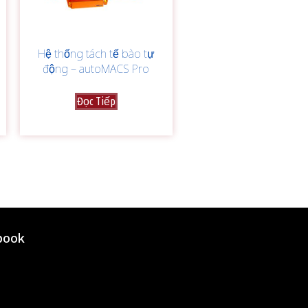
Hệ thống tách tế bào tự
động – autoMACS Pro
Đọc Tiếp
book