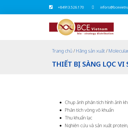
+84913.526.170
infors@bcevietn
Trang chủ
/
Hãng sản xuất
/
Molecula
THIẾT BỊ SÀNG LỌC VI 
Chụp ảnh phân tích hình ảnh kh
Phân tích vòng vô khuẩn
Thu khuẩn lạc
Nghiên cứu và sản xuất protein