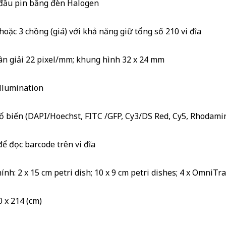
đầu pin bằng đèn Halogen
oặc 3 chồng (giá) với khả năng giữ tổng số 210 vi đĩa
 giải 22 pixel/mm; khung hình 32 x 24 mm
llumination
 biến (DAPI/Hoechst, FITC /GFP, Cy3/DS Red, Cy5, Rhodami
 đọc barcode trên vi đĩa
nh: 2 x 15 cm petri dish; 10 x 9 cm petri dishes; 4 x OmniTra
 x 214 (cm)