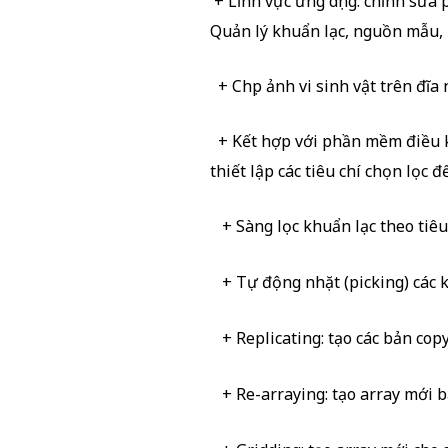
+ Lĩnh vực ứng dụng: chỉnh sửa 
Quản lý khuẩn lạc, nguồn mẫu, 
+ Chụp ảnh vi sinh vật trên đĩa 
+ Kết hợp với phần mềm điều kh
thiết lập các tiêu chí chọn lọc 
+ Sàng lọc khuẩn lạc theo tiêu 
+ Tự động nhặt (picking) các k
+ Replicating: tạo các bản copy 
+ Re-arraying: tạo array mới b