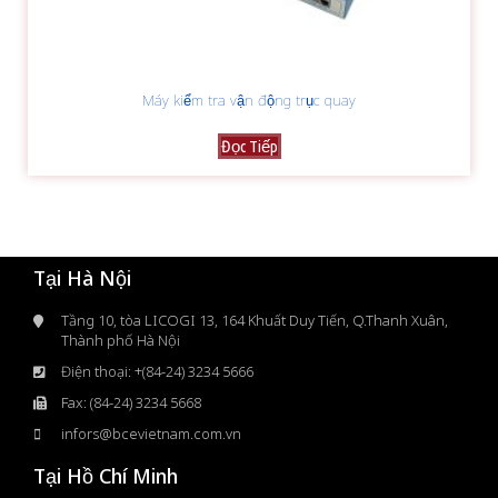
Máy kiểm tra vận động trục quay
Đọc Tiếp
Tại Hà Nội
Tầng 10, tòa LICOGI 13, 164 Khuất Duy Tiến, Q.Thanh Xuân,
Thành phố Hà Nội
Điện thoại: +(84-24) 3234 5666
Fax: (84-24) 3234 5668
infors@bcevietnam.com.vn
Tại Hồ Chí Minh