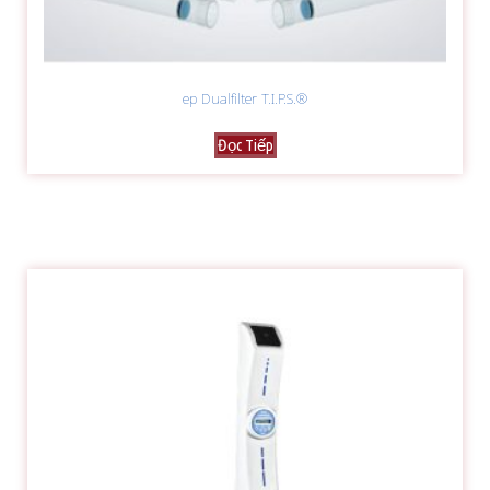
ep Dualfilter T.I.P.S.®
Đọc Tiếp