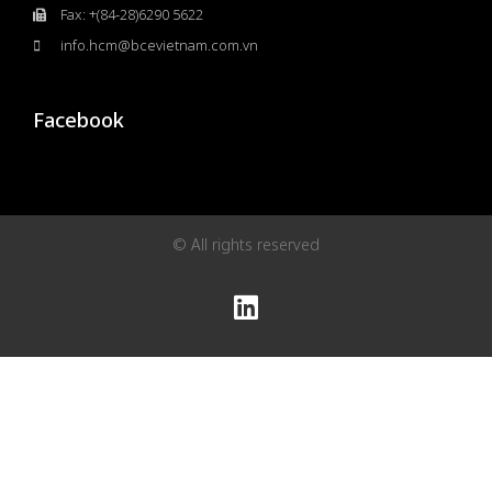
Fax: +(84-28)6290 5622
info.hcm@bcevietnam.com.vn
Facebook
© All rights reserved