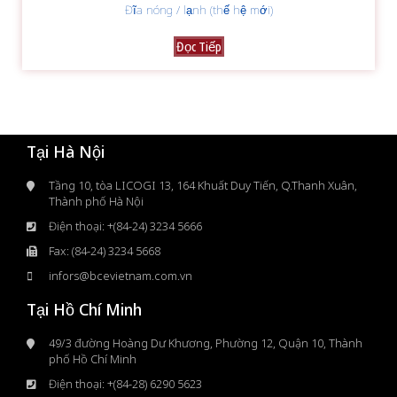
Đĩa nóng / lạnh (thế hệ mới)
Đọc Tiếp
Tại Hà Nội
Tầng 10, tòa LICOGI 13, 164 Khuất Duy Tiến, Q.Thanh Xuân,
Thành phố Hà Nội
Điện thoại: +(84-24) 3234 5666
Fax: (84-24) 3234 5668
infors@bcevietnam.com.vn
Tại Hồ Chí Minh
49/3 đường Hoàng Dư Khương, Phường 12, Quận 10, Thành
phố Hồ Chí Minh
Điện thoại: +(84-28) 6290 5623