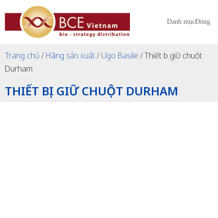
Danh mục
Đóng
Trang chủ
/
Hãng sản xuất
/
Ugo Basile
/ Thiết bị giữ chuột
Durham
THIẾT BỊ GIỮ CHUỘT DURHAM