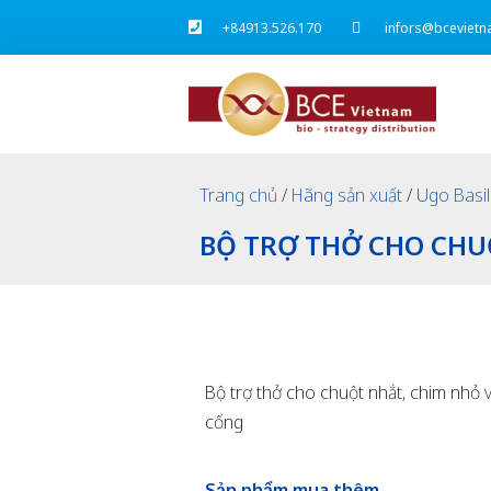
+84913.526.170
infors@bcevietn
Trang chủ
/
Hãng sản xuất
/
Ugo Basi
BỘ TRỢ THỞ CHO CH
Bộ trợ thở cho chuột nhắt, chim nhỏ 
cống
Sản phẩm mua thêm