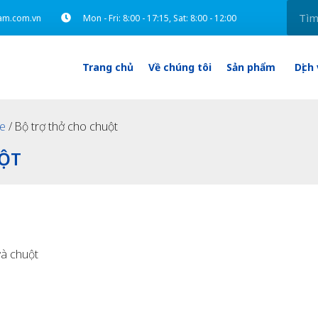
am.com.vn
Mon - Fri: 8:00 - 17:15, Sat: 8:00 - 12:00
Trang chủ
Về chúng tôi
Sản phẩm
Dịch
le
/ Bộ trợ thở cho chuột
UỘT
và chuột