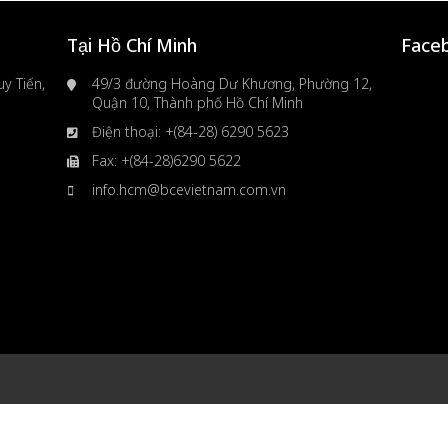
Tại Hồ Chí Minh
Face
y Tiến,
49/3 đường Hoàng Dư Khương, Phường 12,
Quận 10, Thành phố Hồ Chí Minh
Điện thoại: +(84-28) 6290 5623
Fax: +(84-28)6290 5622
info.hcm@bcevietnam.com.vn