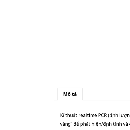
Mô tả
Kĩ thuật realtime PCR (định lượ
vàng” để phát hiện/định tính 