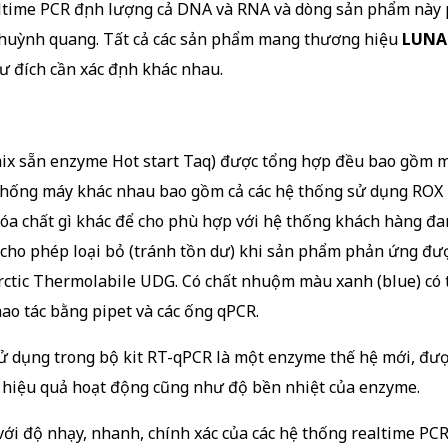
altime PCR định lượng cả DNA và RNA và dòng sản phẩm nà
huỳnh quang. Tất cả các sản phẩm mang thương hiệu
LUNA
 đích cần xác định khác nhau.
ix sẵn enzyme Hot start Taq) được tổng hợp đều bao gồm 
hống máy khác nhau bao gồm cả các hệ thống sử dụng ROX l
hóa chất gì khác để cho phù hợp với hệ thống khách hàng đ
, cho phép loại bỏ (tránh tồn dư) khi sản phẩm phản ứng đư
rctic Thermolabile UDG. Có chất nhuộm màu xanh (blue) có
hao tác bằng pipet và các ống qPCR.
dụng trong bộ kit RT-qPCR là một enzyme thế hệ mới, được
 hiệu quả hoạt động cũng như độ bền nhiệt của enzyme.
với độ nhạy, nhanh, chính xác của các hệ thống realtime PC