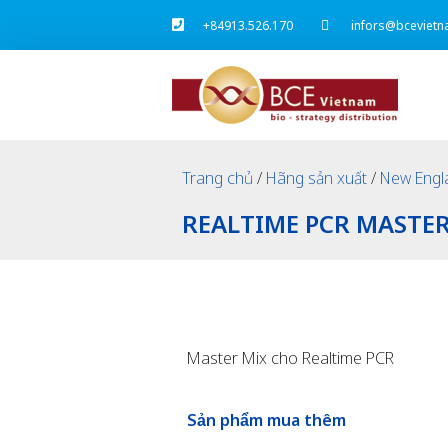
+84913.526.170
infors@bcevietn
Trang chủ
/
Hãng sản xuất
/
New Engl
REALTIME PCR MASTER
Master Mix cho Realtime PCR
Sản phẩm mua thêm