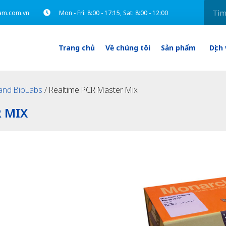
am.com.vn
Mon - Fri: 8:00 - 17:15, Sat: 8:00 - 12:00
Trang chủ
Về chúng tôi
Sản phẩm
Dịch
and BioLabs
/ Realtime PCR Master Mix
 MIX