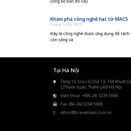
công bố bản đồ cấu
Khám phá công nghệ hạt từ MACS
Tháng Tư 26, 2015
Đây là công nghê đươc ứng dụng để tách 
còn sống và
Tại Hà Nội
Tầng 10, tòa LICOGI 13, 164 Khuất Du
Q.Thanh Xuân, Thành phố Hà Nội
Điện thoại: +(84-24) 3234 5666
Fax: (84-24) 3234 5668
infors@bcevietnam.com.vn