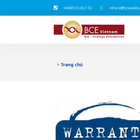
+84913.526.170
infors@bcevietn
>
Trang chủ