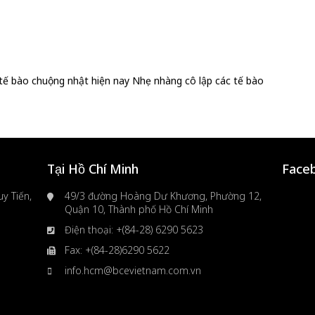
tế bào chuộng nhật hiện nay Nhẹ nhàng cô lập các tế bào
Tại Hồ Chí Minh
Face
y Tiến,
49/3 đường Hoàng Dư Khương, Phường 12,
Quận 10, Thành phố Hồ Chí Minh
Điện thoại: +(84-28) 6290 5623
Fax: +(84-28)6290 5622
info.hcm@bcevietnam.com.vn